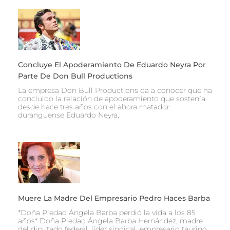
Concluye El Apoderamiento De Eduardo Neyra Por
Parte De Don Bull Productions
La empresa Don Bull Productions da a conocer que ha
concluido la relación de apoderamiento que sostenía
desde hace tres años con el ahora matador
duranguense Eduardo Neyra,
Muere La Madre Del Empresario Pedro Haces Barba
*Doña Piedad Ángela Barba perdió la vida a los 85
años* Doña Piedad Ángela Barba Hernández, madre
del diputado federal, líder sindical, empresario taurino