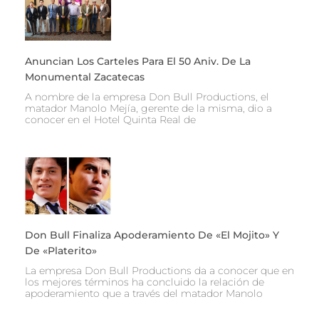
Anuncian Los Carteles Para El 50 Aniv. De La
Monumental Zacatecas
A nombre de la empresa Don Bull Productions, el
matador Manolo Mejía, gerente de la misma, dio a
conocer en el Hotel Quinta Real de
Don Bull Finaliza Apoderamiento De «El Mojito» Y
De «Platerito»
La empresa Don Bull Productions da a conocer que en
los mejores términos ha concluido la relación de
apoderamiento que a través del matador Manolo