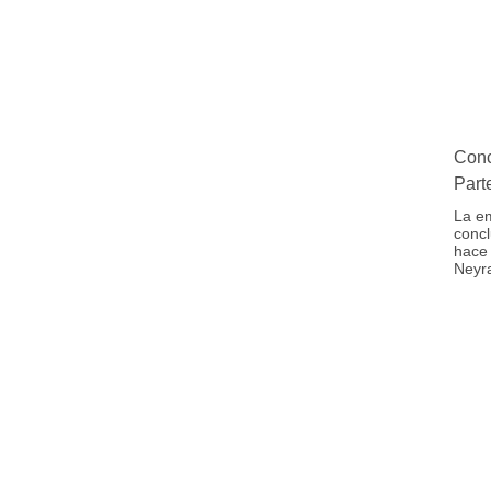
Conc
Part
La e
concl
hace
Neyr