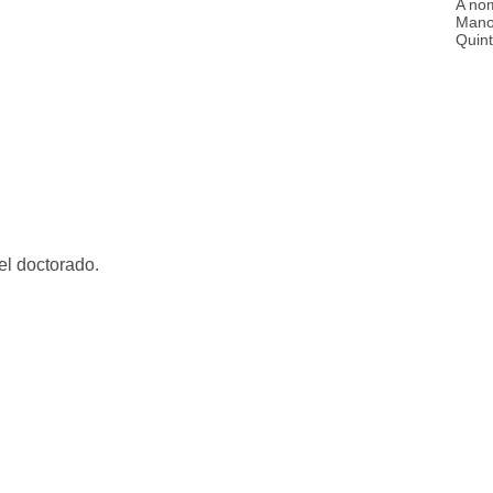
A nom
Manol
Quint
el doctorado.