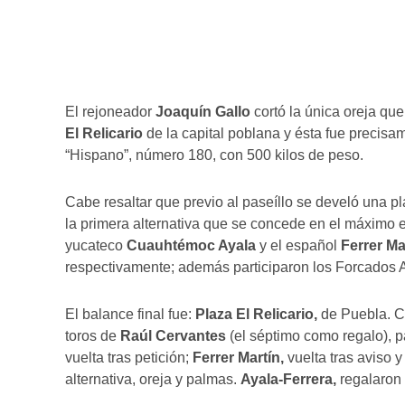
El rejoneador
Joaquín Gallo
cortó la única oreja qu
El Relicario
de la capital poblana y ésta fue precisa
“Hispano”, número 180, con 500 kilos de peso.
Cabe resaltar que previo al paseíllo se develó una pl
la primera alternativa que se concede en el máximo 
yucateco
Cuauhtémoc Ayala
y el español
Ferrer Ma
respectivamente; además participaron los Forcados
El balance final fue:
Plaza El Relicario,
de Puebla. C
toros de
Raúl Cervantes
(el séptimo como regalo), 
vuelta tras petición;
Ferrer Martín,
vuelta tras aviso y 
alternativa, oreja y palmas.
Ayala-Ferrera,
regalaron 