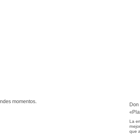
andes momentos.
Don 
«Pla
La em
mejor
que a