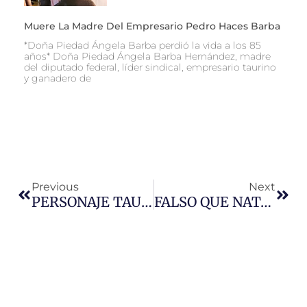
Muere La Madre Del Empresario Pedro Haces Barba
*Doña Piedad Ángela Barba perdió la vida a los 85
años* Doña Piedad Ángela Barba Hernández, madre
del diputado federal, líder sindical, empresario taurino
y ganadero de
Ant
Sigu
Previous
Next
PERSONAJE TAURINO: Manolo Mejía
FALSO QUE NATANAEL CANO SE PRESENTE EN LA MONUMENTAL ZACATECAS