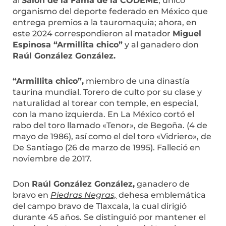
al
Salón de la Fama de la CODEME
, único
organismo del deporte federado en México que
entrega premios a la tauromaquia; ahora, en
este 2024 correspondieron al matador
Miguel
Espinosa “Armillita chico”
y al ganadero don
Raúl González González.
“Armillita chico”,
miembro de una dinastía
taurina mundial. Torero de culto por su clase y
naturalidad al torear con temple, en especial,
con la mano izquierda. En La México cortó el
rabo del toro llamado «Tenor», de Begoña. (4 de
mayo de 1986), así como el del toro «Vidriero», de
De Santiago (26 de marzo de 1995). Falleció en
noviembre de 2017.
Don
Raúl González González,
ganadero de
bravo en
Piedras Negras,
dehesa emblemática
del campo bravo de Tlaxcala, la cual dirigió
durante 45 años. Se distinguió por mantener el