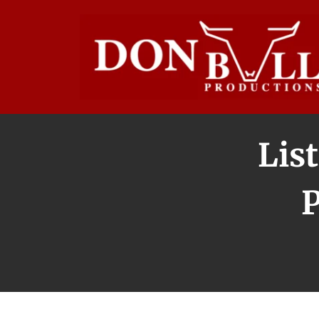
List
P