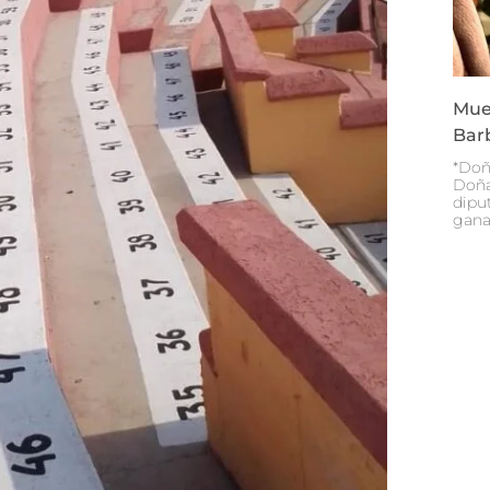
Mue
Bar
*Doñ
Doña
diput
gana