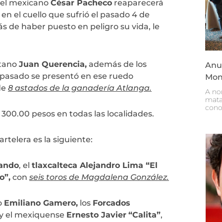
e el mexicano
César Pacheco
reaparecerá
en el cuello que sufrió el pasado 4 de
 de haber puesto en peligro su vida, le
etano
Juan Querencia,
además de los
Anun
 pasado se presentó en ese ruedo
Mon
 de
8 astados de la ganadería Atlanga.
A no
mata
cono
$ 300.00 pesos en todas las localidades.
artelera es la siguiente:
ando
, el
tlaxcalteca Alejandro Lima “El
o”,
con
seis toros de Magdalena González.
o
Emiliano Gamero,
los
Forcados
y el mexiquense
Ernesto Javier
“Calita”
,