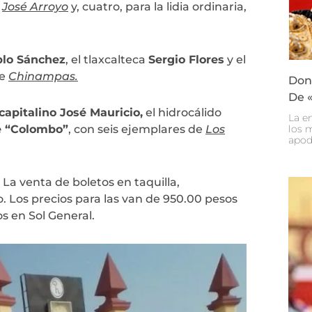
e
José Arroyo
y, cuatro, para la lidia ordinaria,
blo Sánchez
, el tlaxcalteca
Sergio Flores
y el
de
Chinampas.
Don 
De «
capitalino José Mauricio,
el hidrocálido
La e
e “Colombo”
, con seis ejemplares de
Los
los 
apod
. La venta de boletos en taquilla,
. Los precios para las van de 950.00 pesos
s en Sol General.