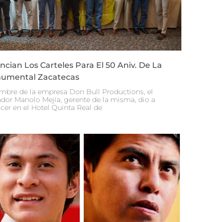
cian Los Carteles Para El 50 Aniv. De La
umental Zacatecas
mbre de la empresa Don Bull Productions, el
dor Manolo Mejía, gerente de la misma, dio a
cer en el Hotel Quinta Real de