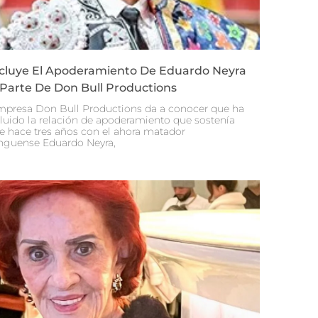
cluye El Apoderamiento De Eduardo Neyra
 Parte De Don Bull Productions
mpresa Don Bull Productions da a conocer que ha
luido la relación de apoderamiento que sostenía
e hace tres años con el ahora matador
nguense Eduardo Neyra,