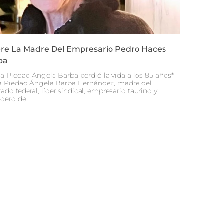
re La Madre Del Empresario Pedro Haces
ba
a Piedad Ángela Barba perdió la vida a los 85 años*
 Piedad Ángela Barba Hernández, madre del
ado federal, líder sindical, empresario taurino y
dero de