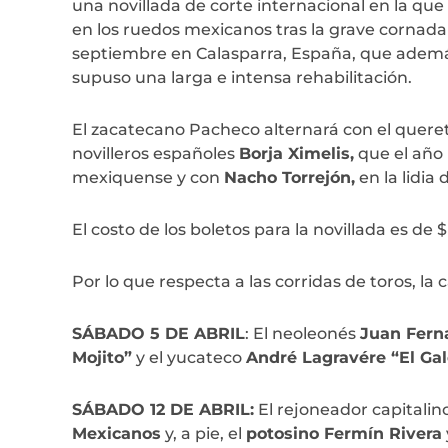
una novillada de corte internacional en la qu
en los ruedos mexicanos tras la grave cornada 
septiembre en Calasparra, España, que además
supuso una larga e intensa rehabilitación.
El zacatecano Pacheco alternará con el quer
novilleros españoles
Borja Ximelis,
que el año
mexiquense y con
Nacho Torrejón,
en la lidia
El costo de los boletos para la novillada es de 
Por lo que respecta a las corridas de toros, la c
SÁBADO 5 DE ABRIL
: El neoleonés
Juan Fern
Mojito”
y el yucateco
André Lagravére “El Gal
SÁBADO 12 DE ABRIL:
El rejoneador capitalin
Mexicanos
y, a pie, el
potosino Fermín Rivera