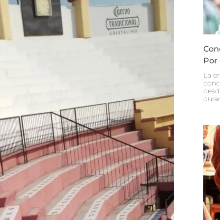
Con
Por
La e
conc
desd
dura