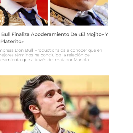
Bull Finaliza Apoderamiento De «El Mojito» Y
Platerito»
mpresa Don Bull Productions da a conocer que en
mejores términos ha concluido la relación de
eramiento que a través del matador Manolo