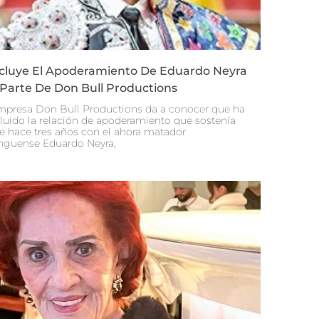
cluye El Apoderamiento De Eduardo Neyra
 Parte De Don Bull Productions
mpresa Don Bull Productions da a conocer que ha
luido la relación de apoderamiento que sostenía
e hace tres años con el ahora matador
nguense Eduardo Neyra,