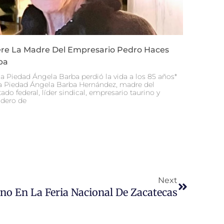
re La Madre Del Empresario Pedro Haces
ba
a Piedad Ángela Barba perdió la vida a los 85 años*
 Piedad Ángela Barba Hernández, madre del
ado federal, líder sindical, empresario taurino y
dero de
Siguiente
Next
no En La Feria Nacional De Zacatecas