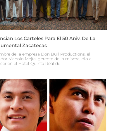
cian Los Carteles Para El 50 Aniv. De La
umental Zacatecas
mbre de la empresa Don Bull Productions, el
dor Manolo Mejía, gerente de la misma, dio a
cer en el Hotel Quinta Real de