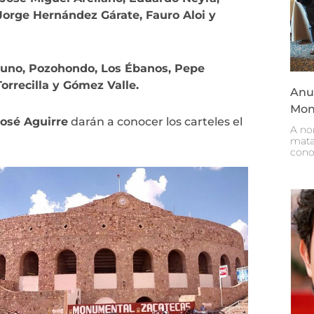
Jorge Hernández Gárate, Fauro Aloi y
guno, Pozohondo, Los Ébanos, Pepe
orrecilla y Gómez Valle.
Anun
Mon
osé Aguirre
darán a conocer los carteles el
A no
mata
cono