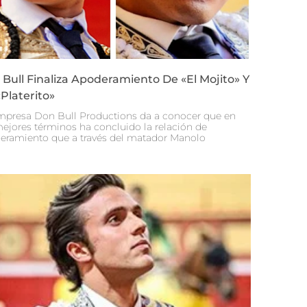
Bull Finaliza Apoderamiento De «El Mojito» Y
Platerito»
mpresa Don Bull Productions da a conocer que en
mejores términos ha concluido la relación de
eramiento que a través del matador Manolo