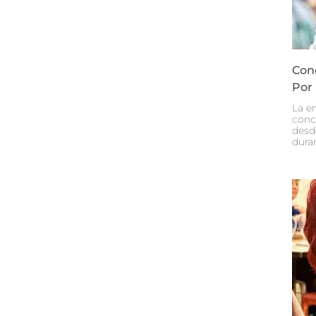
Con
Por
La e
conc
desd
dura