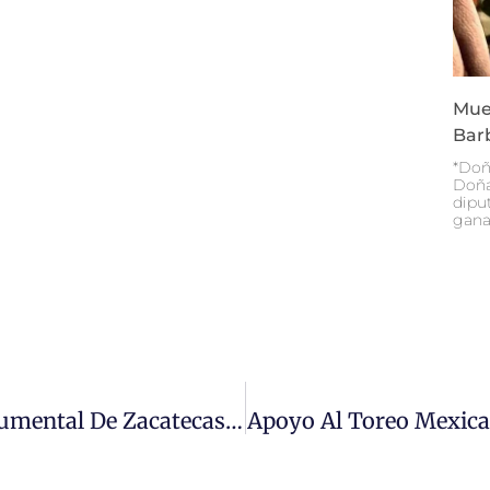
Mue
Bar
*Doñ
Doña
diput
gana
Inicia Restauración De La Plaza Monumental De Zacatecas Rumbo A FENAZA 2022
Apoyo Al Toreo Mexica