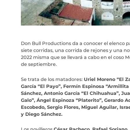
Don Bull Productions da a conocer el elenco pa
siete corridas, una corrida de rejones y una n
2022 misma que se llevará a cabo en el coso M
de septiembre.
Se trata de los matadores:
Uriel Moreno “El Z
García “El Payo”, Fermín Espinosa “Armillita
Sánchez, Antonio García “El Chihuahua”, Ju
Galo”, Ángel Espinoza “Platerito”, Gerardo A
Escobedo, Sergio Flores, Miguel Aguilar, Isr
y Diego Sánchez.
Los novilleros
César Pacheco, Rafael Soriano,