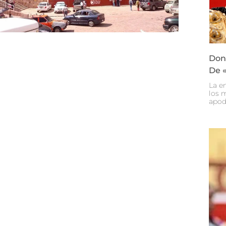
Don 
De «
La e
los 
apod