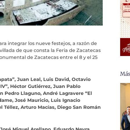
ra integrar los nueve festejos, a razón de
ovillada de que consta la Feria de Zacatecas
onumental de Zacatecas entre el 8 y el 25
Más
apata”, Juan Leal, Luis David, Octavio
 IV”, Héctor Gutiérrez, Juan Pablo
an Pedro Llaguno, André Lagravere “El
dame, José Mauricio, Luis Ignacio
ael Téllez, Arturo Macías, Diego San Román
 José Miguel Arellano, Eduardo Neyra,