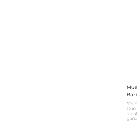
Mue
Bar
*Doñ
Doña
diput
gana