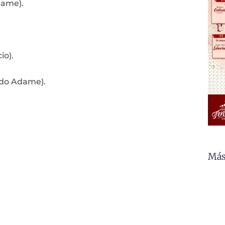
dame).
io).
ardo Adame).
Más