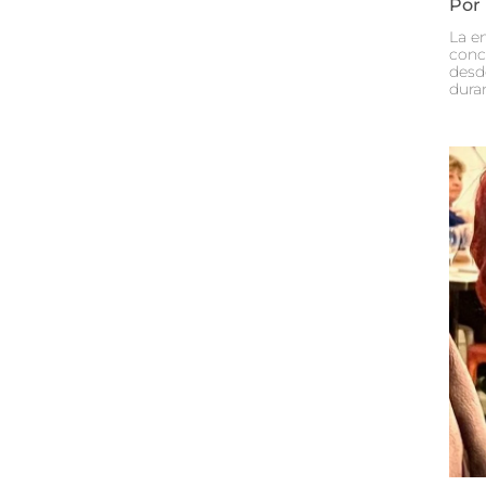
Por
La e
conc
desd
dura