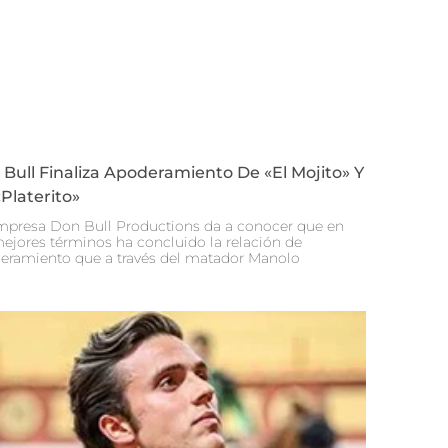
Bull Finaliza Apoderamiento De «El Mojito» Y
Platerito»
mpresa Don Bull Productions da a conocer que en
mejores términos ha concluido la relación de
eramiento que a través del matador Manolo