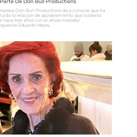
 Parte De Don Bull Productions
mpresa Don Bull Productions da a conocer que ha
luido la relación de apoderamiento que sostenía
e hace tres años con el ahora matador
nguense Eduardo Neyra,