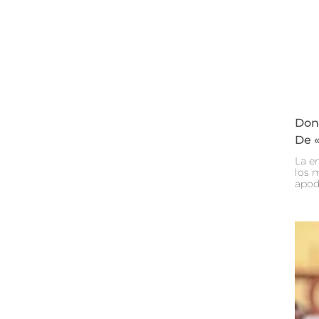
Don 
De «
La e
los 
apod