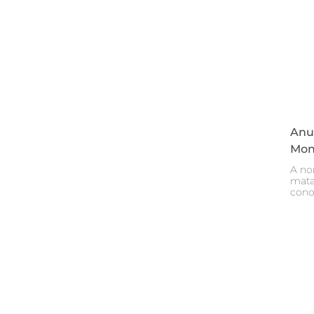
Anun
Mon
A no
mata
cono