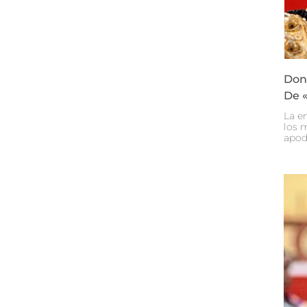
Don 
De «
La e
los 
apod