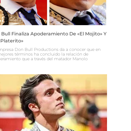
Bull Finaliza Apoderamiento De «El Mojito» Y
Platerito»
mpresa Don Bull Productions da a conocer que en
mejores términos ha concluido la relación de
eramiento que a través del matador Manolo