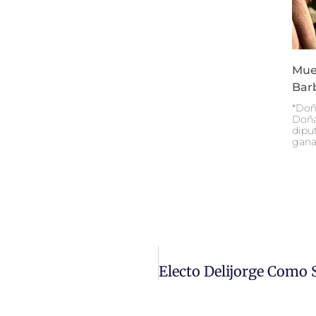
Mue
Bar
*Doñ
Doña
diput
gana