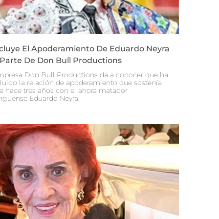
cluye El Apoderamiento De Eduardo Neyra
 Parte De Don Bull Productions
mpresa Don Bull Productions da a conocer que ha
luido la relación de apoderamiento que sostenía
e hace tres años con el ahora matador
nguense Eduardo Neyra,