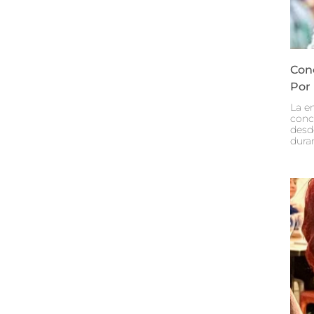
Con
Por
La e
conc
desd
dura