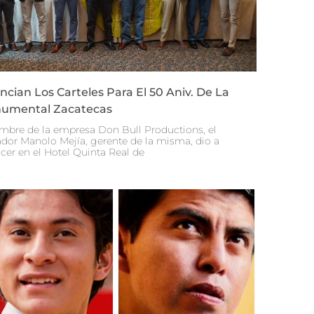
cian Los Carteles Para El 50 Aniv. De La
umental Zacatecas
mbre de la empresa Don Bull Productions, el
dor Manolo Mejía, gerente de la misma, dio a
cer en el Hotel Quinta Real de