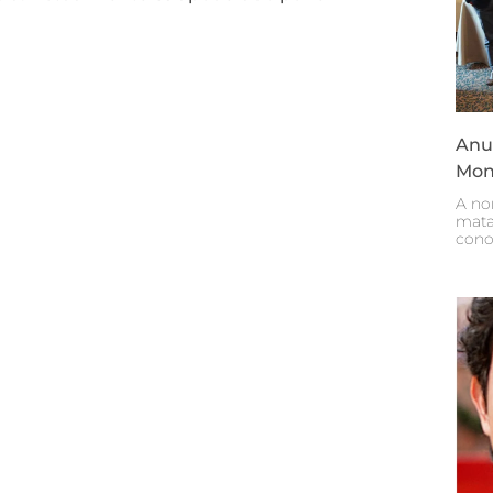
Anun
Mon
A no
mata
cono