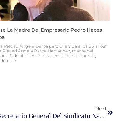
re La Madre Del Empresario Pedro Haces
ba
a Piedad Ángela Barba perdió la vida a los 85 años*
 Piedad Ángela Barba Hernández, madre del
ado federal, líder sindical, empresario taurino y
dero de
Siguiente
Next
Electo Delijorge Como Secretario General Del Sindicato Nacional De Picadores Y Banderilleros De La CATEM