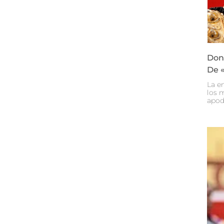
Don 
De «
La e
los 
apod