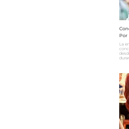
Con
Por
La e
conc
desd
dura