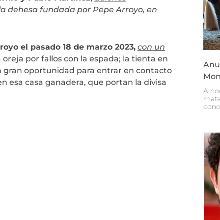
 la dehesa fundada por Pepe Arroyo, en
rroyo el pasado 18 de marzo 2023,
con un
 oreja por fallos con la espada; la tienta en
Anun
un gran oportunidad para entrar en contacto
Mon
en esa casa ganadera, que portan la divisa
A no
mata
cono