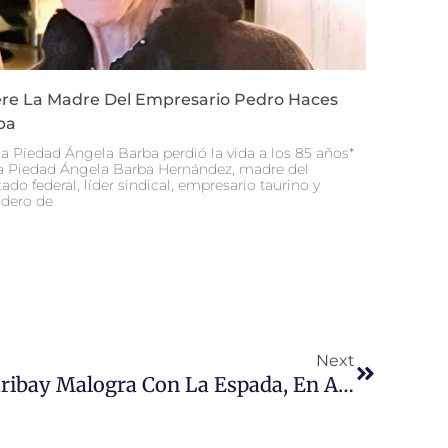
re La Madre Del Empresario Pedro Haces
ba
a Piedad Ángela Barba perdió la vida a los 85 años*
 Piedad Ángela Barba Hernández, madre del
ado federal, líder sindical, empresario taurino y
dero de
Siguiente
Next
Osornio Corta Oreja; Garibay Malogra Con La Espada, En Arroyo