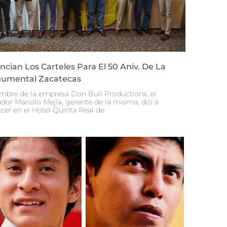
cian Los Carteles Para El 50 Aniv. De La
umental Zacatecas
mbre de la empresa Don Bull Productions, el
dor Manolo Mejía, gerente de la misma, dio a
cer en el Hotel Quinta Real de