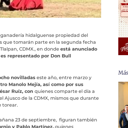
la ganadería hidalguense propiedad del
ros que tomarán parte en la segunda fecha
n Tlalpan, CDMX., en donde
está anunciado
n es representado por Don Bull
Más
ocho novilladas
este año, entre marzo y
ro Manolo Mejía, así como por sus
ésar Ruíz, con
quienes comparte el día a
 el Ajusco de la CDMX, mismos que durante
 torear.
mañana 23 de septiembre, figuran también
ornio y Pablo Martínez,
quienes