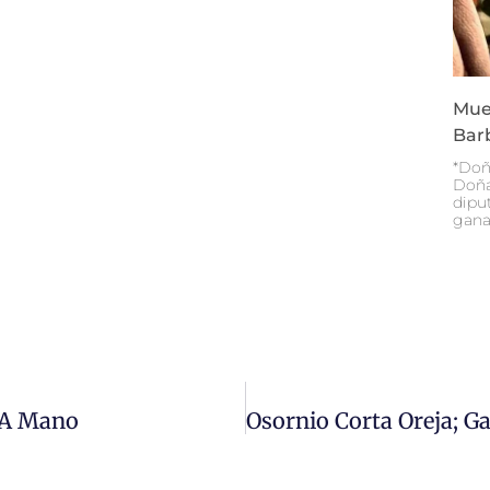
Mue
Bar
*Doñ
Doña
diput
gana
 A Mano