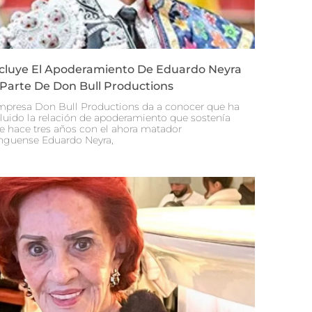
cluye El Apoderamiento De Eduardo Neyra
 Parte De Don Bull Productions
mpresa Don Bull Productions da a conocer que ha
luido la relación de apoderamiento que sostenía
e hace tres años con el ahora matador
nguense Eduardo Neyra,