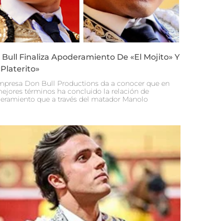
Bull Finaliza Apoderamiento De «El Mojito» Y
Platerito»
mpresa Don Bull Productions da a conocer que en
mejores términos ha concluido la relación de
eramiento que a través del matador Manolo