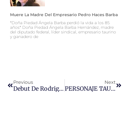
Muere La Madre Del Empresario Pedro Haces Barba
*Doña Piedad Ángela Barba perdió la vida a los 85
años* Doña Piedad Ángela Barba Hernández, madre
del diputado federal, líder sindical, empresario taurino
y ganadero de
Ant
Sigu
Previous
Next
Debut De Rodrigo Santos En Francia
PERSONAJE TAURINO: Manolo Mejía