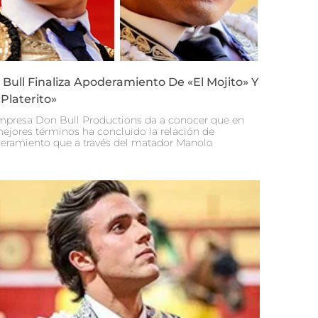
Bull Finaliza Apoderamiento De «El Mojito» Y
Platerito»
mpresa Don Bull Productions da a conocer que en
mejores términos ha concluido la relación de
eramiento que a través del matador Manolo