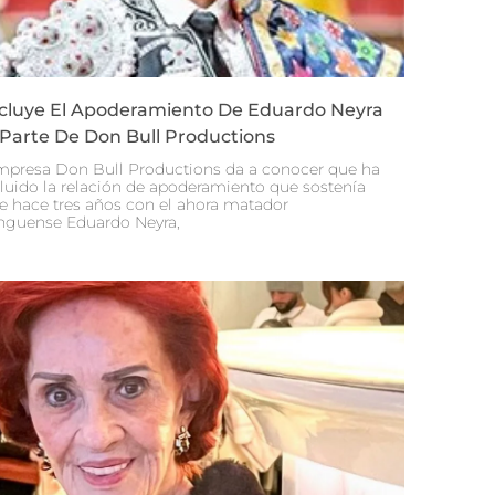
cluye El Apoderamiento De Eduardo Neyra
 Parte De Don Bull Productions
mpresa Don Bull Productions da a conocer que ha
luido la relación de apoderamiento que sostenía
e hace tres años con el ahora matador
nguense Eduardo Neyra,