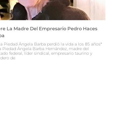
re La Madre Del Empresario Pedro Haces
ba
a Piedad Ángela Barba perdió la vida a los 85 años*
 Piedad Ángela Barba Hernández, madre del
ado federal, líder sindical, empresario taurino y
dero de