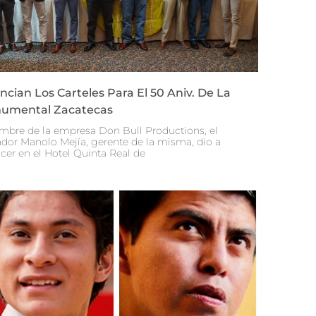
cian Los Carteles Para El 50 Aniv. De La
umental Zacatecas
mbre de la empresa Don Bull Productions, el
dor Manolo Mejía, gerente de la misma, dio a
cer en el Hotel Quinta Real de