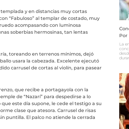
y templada y en distancias muy cortas
 con “Fabuloso” al templar de costado, muy
al ruedo acompasando con luminosa
Con
 unas soberbias hermosinas, tan lentas
Por
La e
conc
desd
ría, toreando en terrenos mínimos, dejó
dura
aballo usara la cabezada. Excelente ejecutó
do carrusel de cortas al violín, para pasear
enzo, que recibe a portagayola con la
emple de “Nazarí” para despedirse a lo
que este día supone, le cede el testigo a su
rme clase que atesora. Carrusel de risas
n puntilla. El palco no atiende la cerrada