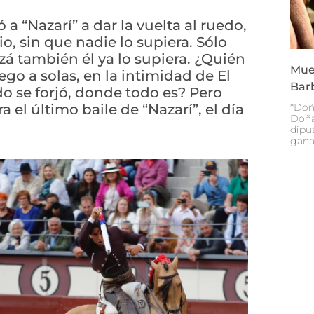
 a “Nazarí” a dar la vuelta al ruedo,
o, sin que nadie lo supiera. Sólo
zá también él ya lo supiera. ¿Quién
Mue
go a solas, en la intimidad de El
Bar
o se forjó, donde todo es? Pero
a el último baile de “Nazarí”, el día
*Doñ
Doña
diput
gana