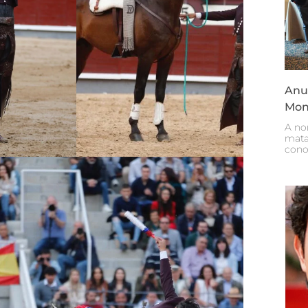
Anun
Mon
A no
mata
cono