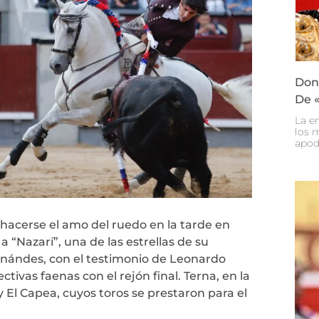
Don 
De «
La e
los 
apod
l hacerse el amo del ruedo en la tarde en
a “Nazarí”, una de las estrellas de su
rnándes, con el testimonio de Leonardo
vas faenas con el rejón final. Terna, en la
 El Capea, cuyos toros se prestaron para el