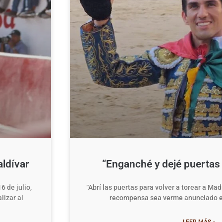
aldívar
“Enganché y dejé puertas 
6 de julio,
“Abrí las puertas para volver a torear a Madr
lizar al
recompensa sea verme anunciado en