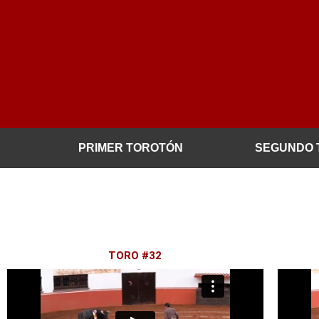
Ir
al
contenido
PRIMER TOROTÓN
SEGUNDO 
TORO #32