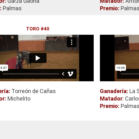
or:
Garza Gaona
Matador:
Anton
:
Palmas
Premio:
Palma
TORO #40
ría:
Torreón de Cañas
Ganadería:
La 
or:
Michelito
Matador
:
Carlo
Premio:
Palma