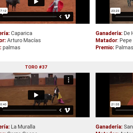
ría:
Caparica
Ganadería:
De 
or:
Arturo Macías
Matador
:
Pepe 
:
palmas
Premio:
Palma
TORO #37
ría:
La Muralla
Ganadería:
San