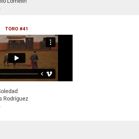
io Lomelín
s
TORO #41
Soledad
s Rodríguez
s