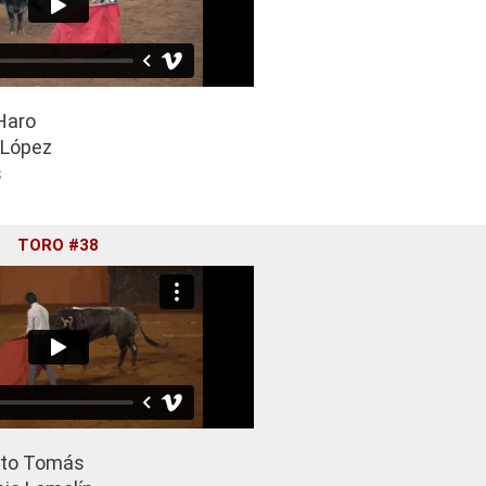
Haro
López
s
TORO #38
to Tomás