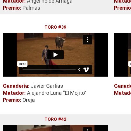
Matador:
Angelino de Arriaga
Matad
Premio:
Palmas
Premio
TORO #39
Ganadería:
Javier Garfias
Ganade
Matador:
Alejandro Luna “El Mojito”
Matad
Premio:
Oreja
TORO #42